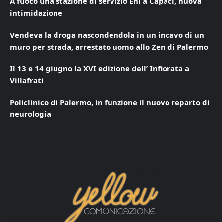
A fuoco una stazione di servizio Eni a Capaci, nuova
intimidazione
Vendeva la droga nascondendola in un incavo di un
muro per strada, arrestato uomo allo Zen di Palermo
Il 13 e 14 giugno la XVI edizione dell’ Infiorata a
Villafrati
Policlinico di Palermo, in funzione il nuovo reparto di
neurologia