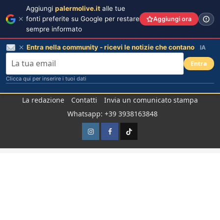
Aggiungi
palermolive.it
alle tue
fonti preferite su Google per restare
Aggiungi ora
sempre informato
Entra nella community - ricevi le notizie che contano
IA
Entra
Clicca qui per inserire i tuoi dati
Salta
La redazione
Contatti
Invia un comunicato stampa
al
Whatsapp: +39 3938163848
contenuto
Instagram
Facebook
TikTok