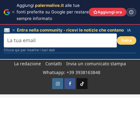
Aggiungi
palermolive.it
alle tue
fonti preferite su Google per restare
Aggiungi ora
sempre informato
Entra nella community - ricevi le notizie che contano
IA
Entra
Clicca qui per inserire i tuoi dati
Salta
La redazione
Contatti
Invia un comunicato stampa
al
Whatsapp: +39 3938163848
contenuto
Instagram
Facebook
TikTok