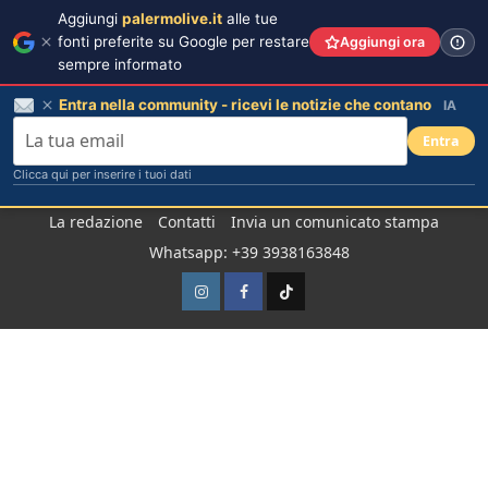
Aggiungi
palermolive.it
alle tue
fonti preferite su Google per restare
Aggiungi ora
sempre informato
Entra nella community - ricevi le notizie che contano
IA
Entra
Clicca qui per inserire i tuoi dati
Salta
La redazione
Contatti
Invia un comunicato stampa
al
Whatsapp: +39 3938163848
contenuto
Instagram
Facebook
TikTok