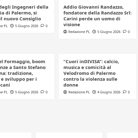
degli Ingegneri della
Addio Giovanni Randazzo,
a di Palermo, si
fondatore della Randazzo Srl:
il nuovo Consiglio
Carini perde un uomo di
visione
ne PL
5 Giugno 2026
0
Redazione PL
5 Giugno 2026
0
el Formaggio, boom
“Cuori inDIVISA”: calcio,
enze a Santo Stefano
musica e comicità al
a: tradizione,
Velodromo di Palermo
e sviluppo per i
contro la violenza sulle
icani
donne
ne PL
5 Giugno 2026
0
Redazione PL
4 Giugno 2026
0