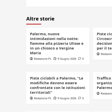
Altre storie
Palermo, nuove
Piste ci
intimidazioni nella notte:
Circoscr
fiamme alla pizzeria Ulisse e
decision
in un chiosco a Vergine
per il t
Maria
Redazio
Redazione PL
9 Giugno 2026
0
Piste ciclabili a Palermo, “Le
Traffico
modifiche devono essere
organizz
confrontate con le istituzioni
Palerm
territoriali”
Redazio
Redazione PL
9 Giugno 2026
0