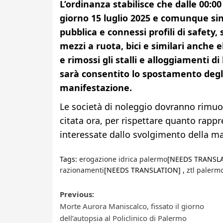
L’ordinanza stabilisce che dalle 00:00 
giorno 15 luglio 2025 e comunque sin
pubblica e connessi profili di safety, 
mezzi a ruota, bici e similari anche el
e rimossi gli stalli e alloggiamenti 
sarà consentito lo spostamento degli 
manifestazione.
Le società di noleggio dovranno rimuov
citata ora, per rispettare quanto rappre
interessate dallo svolgimento della ma
Tags:
erogazione idrica palermo
[NEEDS TRANSLA
razionamenti
[NEEDS TRANSLATION] ,
ztl palerm
Post
Previous:
Morte Aurora Maniscalco, fissato il giorno
navigation
dell’autopsia al Policlinico di Palermo