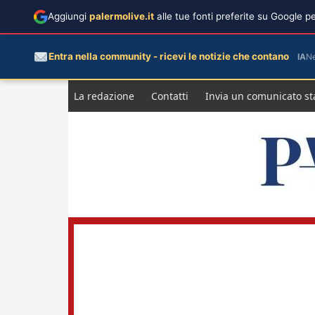
Aggiungi
palermolive.it
alle tue fonti preferite su Google 
Entra nella community - ricevi le notizie che contano
IA
N
Salta
La redazione
Contatti
Invia un comunicato s
al
contenuto