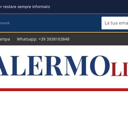
per restare sempre informato
etwork
tampa
Whatsapp: +39 3938163848