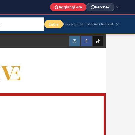
Aggiungi ora
Perche?
Entra
Clicca qui per inserire i tuoi dati
Instagram
Facebook
TikTok