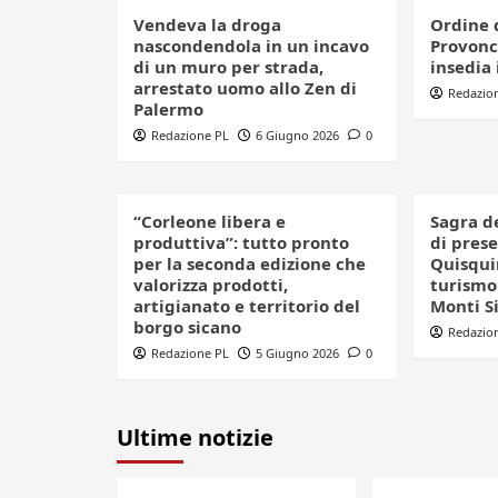
Vendeva la droga
Ordine 
nascondendola in un incavo
Provonci
di un muro per strada,
insedia 
arrestato uomo allo Zen di
Redazio
Palermo
Redazione PL
6 Giugno 2026
0
“Corleone libera e
Sagra d
produttiva”: tutto pronto
di pres
per la seconda edizione che
Quisquin
valorizza prodotti,
turismo 
artigianato e territorio del
Monti S
borgo sicano
Redazio
Redazione PL
5 Giugno 2026
0
Ultime notizie