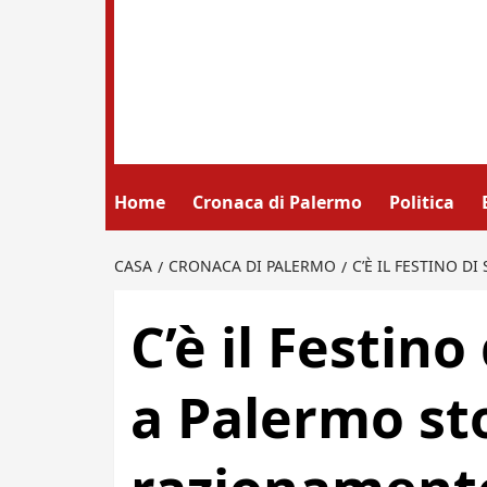
Home
Cronaca di Palermo
Politica
CASA
CRONACA DI PALERMO
C’È IL FESTINO D
C’è il Festino
a Palermo sto