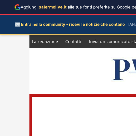
Aggiungi
palermolive.it
alle tue fonti preferite su Google 
Entra nella community - ricevi le notizie che contano
IA
N
Salta
La redazione
Contatti
Invia un comunicato s
al
contenuto