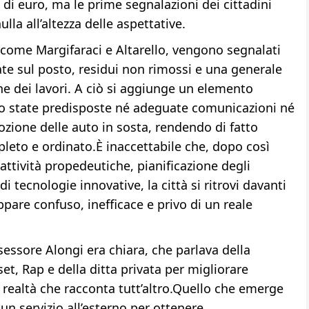
 di euro, ma le prime segnalazioni dei cittadini
la all’altezza delle aspettative.
ne come Margifaraci e Altarello, vengono segnalati
ate sul posto, residui non rimossi e una generale
e dei lavori. A ciò si aggiunge un elemento
ro state predisposte né adeguate comunicazioni né
ozione delle auto in sosta, rendendo di fatto
leto e ordinato.È inaccettabile che, dopo così
tività propedeutiche, pianificazione degli
di tecnologie innovative, la città si ritrovi davanti
ppare confuso, inefficace e privo di un reale
sessore Alongi era chiara, che parlava della
et, Rap e della ditta privata per migliorare
 realtà che racconta tutt’altro.Quello che emerge
un servizio all’esterno per ottenere