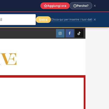
Aggiungi ora
Perche?
Entra
Clicca qui per inserire i tuoi dati
Instagram
Facebook
TikTok