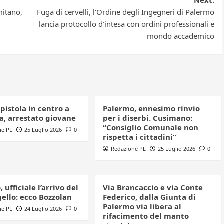
Next:
mitano,
Fuga di cervelli, l’Ordine degli Ingegneri di Palermo
lancia protocollo d’intesa con ordini professionali e
mondo accademico
 pistola in centro a
Palermo, ennesimo rinvio
a, arrestato giovane
per i diserbi. Cusimano:
“Consiglio Comunale non
ne PL
25 Luglio 2026
0
rispetta i cittadini”
Redazione PL
25 Luglio 2026
0
 ufficiale l’arrivo del
Via Brancaccio e via Conte
ello: ecco Bozzolan
Federico, dalla Giunta di
Palermo via libera al
ne PL
24 Luglio 2026
0
rifacimento del manto