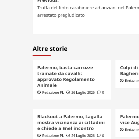
Post
Previous:
Truffa del finto carabiniere ad anziani nel Paler
navigation
arrestato pregiudicato
Altre storie
Palermo, basta carrozze
Colpi di
trainate da cavalli:
Bagheri
approvato Regolamento
Redazio
Animale
Redazione PL
26 Luglio 2026
0
Blackout a Palermo, Lagalla
Palermo,
mostra vicinanza ai cittadini
vice Aug
e chiede a Enel incontro
Redazio
Redazione PL
24 Luglio 2026
0