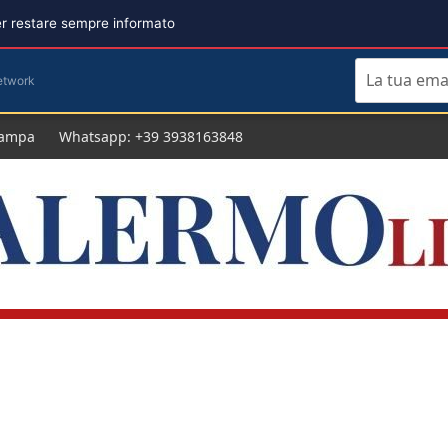
per restare sempre informato
etwork
tampa
Whatsapp: +39 3938163848