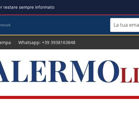
per restare sempre informato
etwork
tampa
Whatsapp: +39 3938163848