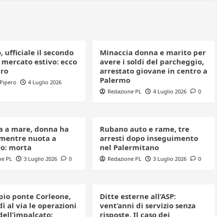
 ufficiale il secondo
Minaccia donna e marito per
 mercato estivo: ecco
avere i soldi del parcheggio,
ro
arrestato giovane in centro a
Palermo
 Pipero
4 Luglio 2026
Redazione PL
4 Luglio 2026
0
a a mare, donna ha
Rubano auto e rame, tre
mentre nuota a
arresti dopo inseguimento
o: morta
nel Palermitano
ne PL
3 Luglio 2026
0
Redazione PL
3 Luglio 2026
0
io ponte Corleone,
Ditte esterne all’ASP:
ì al via le operazioni
vent’anni di servizio senza
dell’impalcato:
risposte. Il caso dei