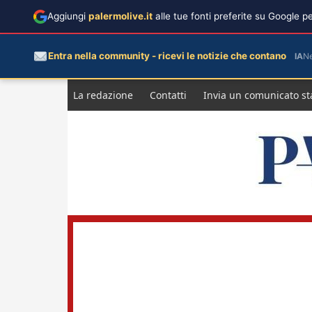
Aggiungi
palermolive.it
alle tue fonti preferite su Google 
Entra nella community - ricevi le notizie che contano
IA
N
Salta
La redazione
Contatti
Invia un comunicato s
al
contenuto