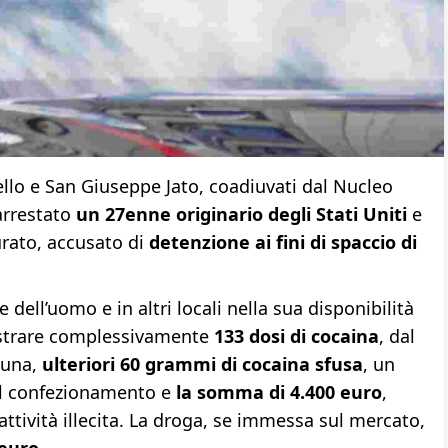
rello e San Giuseppe Jato, coadiuvati dal Nucleo
arrestato
un 27enne
originario degli Stati Uniti
e
urato, accusato di
detenzione ai fini di spaccio di
 dell’uomo e in altri locali nella sua disponibilità
estrare complessivamente
133 dosi di cocaina
, dal
cuna,
ulteriori 60 grammi di cocaina sfusa
, un
 il confezionamento e
la somma di 4.400 euro
,
ttività illecita. La droga, se immessa sul mercato,