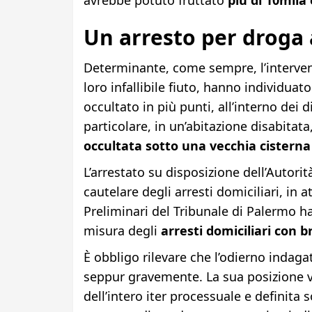
avrebbe potuto fruttato
più di 10mila
Un arresto per droga 
Determinante, come sempre, l’interven
loro infallibile fiuto, hanno individua
occultato in più punti, all’interno dei 
particolare, in un’abitazione disabitata
occultata sotto una vecchia cisterna
L’arrestato su disposizione dell’Autorit
cautelare degli arresti domiciliari, in a
Preliminari del Tribunale di Palermo ha
misura degli
arresti domiciliari con b
È obbligo rilevare che l’odierno indagat
seppur gravemente. La sua posizione ver
dell’intero iter processuale e definita