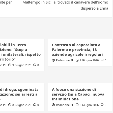
lte per
Maltempo in Sicilia, trovato il cadavere dell’uomo
disperso a Enna
clabili in Terza
Contrasto al caporalato a
izione: “Stop a
Palermo e provincia, 18
i unilaterali, rispetto
aziende agricole irregolari
erritorio”
Redazione PL
9 Giugno 2026
0
ne PL
9 Giugno 2026
0
 di droga, sgominata
A fuoco una stazione di
azione: sei arresti a
servizio Eni a Capaci, nuova
o
intimidazione
ne PL
8 Giugno 2026
0
Redazione PL
6 Giugno 2026
0