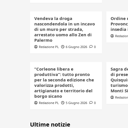
Vendeva la droga
Ordine 
nascondendola in un incavo
Provonci
di un muro per strada,
insedia 
arrestato uomo allo Zen di
Redazio
Palermo
Redazione PL
6 Giugno 2026
0
“Corleone libera e
Sagra d
produttiva”: tutto pronto
di pres
per la seconda edizione che
Quisquin
valorizza prodotti,
turismo 
artigianato e territorio del
Monti S
borgo sicano
Redazio
Redazione PL
5 Giugno 2026
0
Ultime notizie