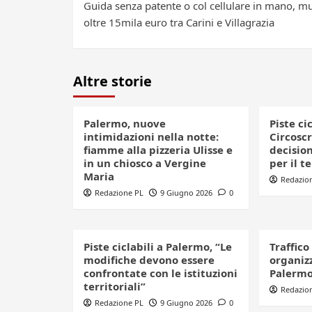
Guida senza patente o col cellulare in mano, mu
navigation
oltre 15mila euro tra Carini e Villagrazia
Altre storie
Palermo, nuove
Piste ci
intimidazioni nella notte:
Circoscr
fiamme alla pizzeria Ulisse e
decision
in un chiosco a Vergine
per il t
Maria
Redazio
Redazione PL
9 Giugno 2026
0
Piste ciclabili a Palermo, “Le
Traffico
modifiche devono essere
organizz
confrontate con le istituzioni
Palerm
territoriali”
Redazio
Redazione PL
9 Giugno 2026
0