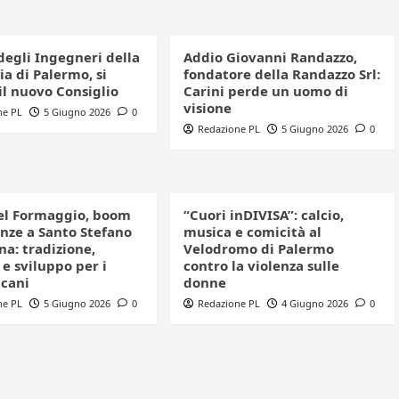
degli Ingegneri della
Addio Giovanni Randazzo,
a di Palermo, si
fondatore della Randazzo Srl:
il nuovo Consiglio
Carini perde un uomo di
visione
ne PL
5 Giugno 2026
0
Redazione PL
5 Giugno 2026
0
el Formaggio, boom
“Cuori inDIVISA”: calcio,
enze a Santo Stefano
musica e comicità al
a: tradizione,
Velodromo di Palermo
e sviluppo per i
contro la violenza sulle
icani
donne
ne PL
5 Giugno 2026
0
Redazione PL
4 Giugno 2026
0