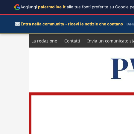
Aggiungi
palermolive.it
alle tue fonti preferite su Google 
Entra nella community - ricevi le notizie che contano
IA
N
Salta
La redazione
Contatti
Invia un comunicato s
al
contenuto