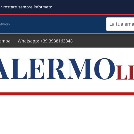
per restare sempre informato
etwork
tampa
Whatsapp: +39 3938163848