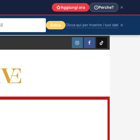
Aggiungi ora
Perche?
Entra
Clicca qui per inserire i tuoi dati
Instagram
Facebook
TikTok