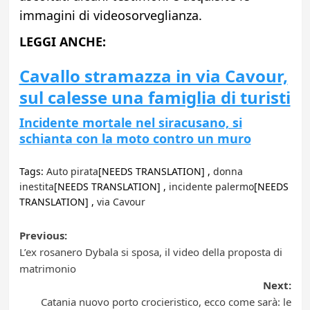
immagini di videosorveglianza.
LEGGI ANCHE:
Cavallo stramazza in via Cavour,
sul calesse una famiglia di turisti
Incidente mortale nel siracusano, si
schianta con la moto contro un muro
Tags:
Auto pirata
[NEEDS TRANSLATION] ,
donna
inestita
[NEEDS TRANSLATION] ,
incidente palermo
[NEEDS
TRANSLATION] ,
via Cavour
Post
Previous:
L’ex rosanero Dybala si sposa, il video della proposta di
navigation
matrimonio
Next:
Catania nuovo porto crocieristico, ecco come sarà: le