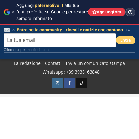
Aggiungi
palermolive.it
alle tue
fonti preferite su Google per restare
Aggiungi ora
sempre informato
Entra nella community - ricevi le notizie che contano
IA
Entra
Clicca qui per inserire i tuoi dati
Salta
La redazione
Contatti
Invia un comunicato stampa
al
Whatsapp: +39 3938163848
contenuto
Instagram
Facebook
TikTok