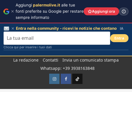
Aggiungi
palermolive.it
alle tue
fonti preferite su Google per restare
Aggiungi ora
sempre informato
Entra nella community - ricevi le notizie che contano
IA
Entra
Clicca qui per inserire i tuoi dati
Salta
La redazione
Contatti
Invia un comunicato stampa
al
Whatsapp: +39 3938163848
contenuto
Instagram
Facebook
TikTok