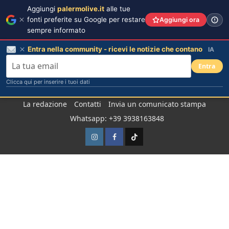
Aggiungi
palermolive.it
alle tue
fonti preferite su Google per restare
Aggiungi ora
sempre informato
Entra nella community - ricevi le notizie che contano
IA
Entra
Clicca qui per inserire i tuoi dati
Salta
La redazione
Contatti
Invia un comunicato stampa
al
Whatsapp: +39 3938163848
contenuto
Instagram
Facebook
TikTok