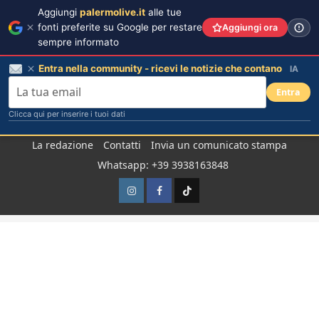
Aggiungi
palermolive.it
alle tue
fonti preferite su Google per restare
Aggiungi ora
sempre informato
Entra nella community - ricevi le notizie che contano
IA
Entra
Clicca qui per inserire i tuoi dati
Salta
La redazione
Contatti
Invia un comunicato stampa
al
Whatsapp: +39 3938163848
contenuto
Instagram
Facebook
TikTok