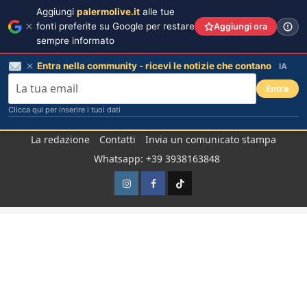
Aggiungi
palermolive.it
alle tue
fonti preferite su Google per restare
Aggiungi ora
sempre informato
Entra nella community - ricevi le notizie che contano
IA
Entra
Clicca qui per inserire i tuoi dati
Salta
La redazione
Contatti
Invia un comunicato stampa
al
Whatsapp: +39 3938163848
contenuto
Instagram
Facebook
TikTok