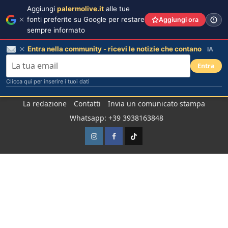
Aggiungi
palermolive.it
alle tue
fonti preferite su Google per restare
Aggiungi ora
sempre informato
Entra nella community - ricevi le notizie che contano
IA
Entra
Clicca qui per inserire i tuoi dati
Salta
La redazione
Contatti
Invia un comunicato stampa
al
Whatsapp: +39 3938163848
contenuto
Instagram
Facebook
TikTok