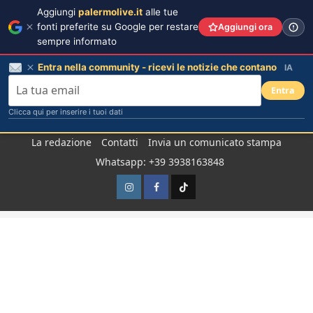
Aggiungi
palermolive.it
alle tue
fonti preferite su Google per restare
Aggiungi ora
sempre informato
Entra nella community - ricevi le notizie che contano
IA
Entra
Clicca qui per inserire i tuoi dati
Salta
La redazione
Contatti
Invia un comunicato stampa
al
Whatsapp: +39 3938163848
contenuto
Instagram
Facebook
TikTok