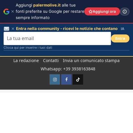
Aggiungi
palermolive.it
alle tue
fonti preferite su Google per restare
Aggiungi ora
sempre informato
Entra nella community - ricevi le notizie che contano
IA
Entra
Clicca qui per inserire i tuoi dati
Salta
La redazione
Contatti
Invia un comunicato stampa
al
Whatsapp: +39 3938163848
contenuto
Instagram
Facebook
TikTok