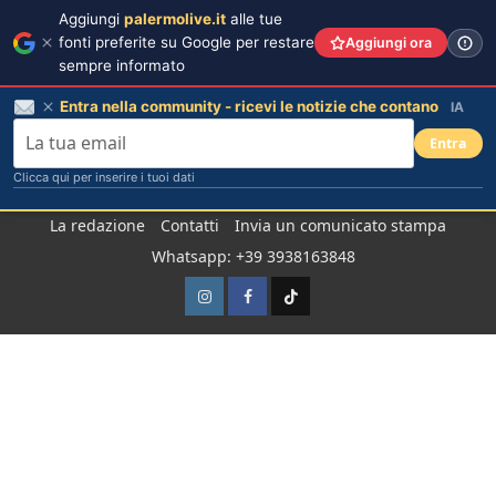
Aggiungi
palermolive.it
alle tue
fonti preferite su Google per restare
Aggiungi ora
sempre informato
Entra nella community - ricevi le notizie che contano
IA
Entra
Clicca qui per inserire i tuoi dati
Salta
La redazione
Contatti
Invia un comunicato stampa
al
Whatsapp: +39 3938163848
contenuto
Instagram
Facebook
TikTok