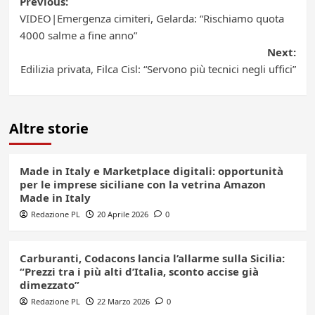
Post
Previous:
VIDEO|Emergenza cimiteri, Gelarda: “Rischiamo quota
navigation
4000 salme a fine anno”
Next:
Edilizia privata, Filca Cisl: “Servono più tecnici negli uffici”
Altre storie
Made in Italy e Marketplace digitali: opportunità
per le imprese siciliane con la vetrina Amazon
Made in Italy
Redazione PL
20 Aprile 2026
0
Carburanti, Codacons lancia l’allarme sulla Sicilia:
“Prezzi tra i più alti d’Italia, sconto accise già
dimezzato”
Redazione PL
22 Marzo 2026
0