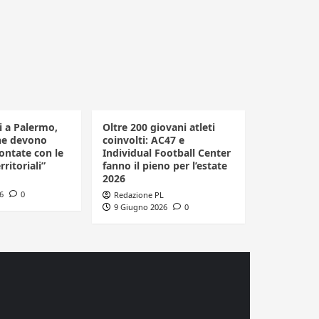
li a Palermo,
Oltre 200 giovani atleti
he devono
coinvolti: AC47 e
ontate con le
Individual Football Center
rritoriali”
fanno il pieno per l’estate
2026
6
0
Redazione PL
9 Giugno 2026
0