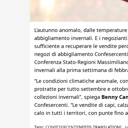
L’autunno anomalo, dalle temperature qu
abbigliamento invernali. E i negozianti
sufficiente a recuperare le vendite pe
negozi di abbigliamento Confesercenti, 
Conferenza Stato-Regioni Massimiliano
invernali alla prima settimana di febbr
“Le condizioni climatiche anomale, co
protratte per tutto settembre e ottobr
collezioni invernali”, spiega
Benny Ca
Confesercenti. “Le vendite di capi, ca
calo in tutti i territori, con punte fino
Tags:
CONFESERCENTI
[NEEDS TRANSLATION] ,
s