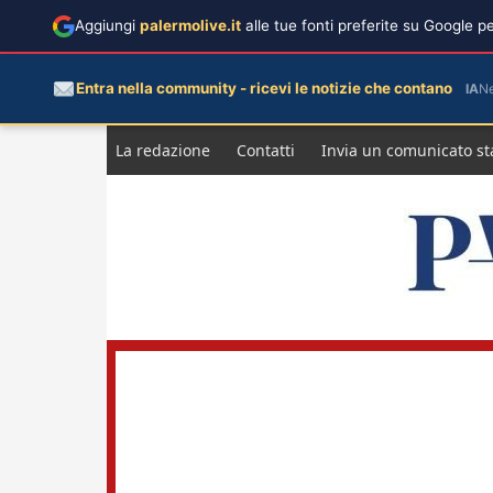
Aggiungi
palermolive.it
alle tue fonti preferite su Google 
Entra nella community - ricevi le notizie che contano
IA
N
Salta
La redazione
Contatti
Invia un comunicato s
al
contenuto