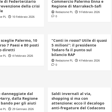
e di Federterziario
Commercio Palermo Enna e
revenzione della crisi
Regione di Marrakech-Safi
le
Redazione PL
9 Febbraio 2026
0
ne PL
10 Febbraio 2026
 sceglie Palermo, 10
“Conti in rosso? Utile di quasi
rso 7 Paesi e 80 posti
5 milioni”: il presidente
o diretti
Todaro fa il punto sul
bilancio RAP
ne PL
4 Febbraio 2026
Redazione PL
4 Febbraio 2026
0
 danneggiate dal
Saldi invernali al via,
Harry, dalla Regione
shopping sì ma con
l bando per gli aiuti
attenzione: ecco il decalogo
anti-fregature del Codacons
ne PL
29 Gennaio 2026