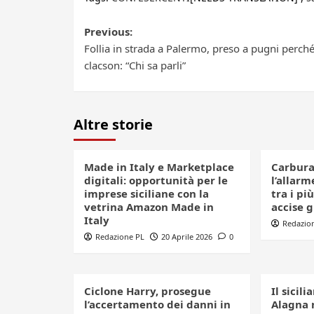
Post
Previous:
Follia in strada a Palermo, preso a pugni perch
navigation
clacson: “Chi sa parli”
Altre storie
Made in Italy e Marketplace
Carbura
digitali: opportunità per le
l’allarme
imprese siciliane con la
tra i più
vetrina Amazon Made in
accise 
Italy
Redazio
Redazione PL
20 Aprile 2026
0
Ciclone Harry, prosegue
Il sicil
l’accertamento dei danni in
Alagna 