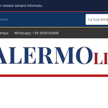
per restare sempre informato
etwork
tampa
Whatsapp: +39 3938163848