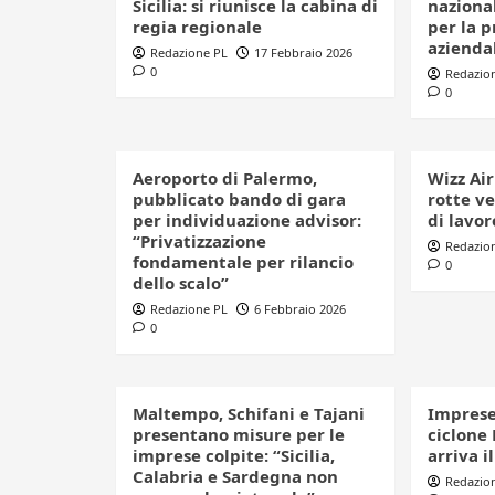
Sicilia: si riunisce la cabina di
nazional
regia regionale
per la p
azienda
Redazione PL
17 Febbraio 2026
0
Redazio
0
Aeroporto di Palermo,
Wizz Air
pubblicato bando di gara
rotte ve
per individuazione advisor:
di lavor
“Privatizzazione
Redazio
fondamentale per rilancio
0
dello scalo”
Redazione PL
6 Febbraio 2026
0
Maltempo, Schifani e Tajani
Imprese
presentano misure per le
ciclone 
imprese colpite: “Sicilia,
arriva i
Calabria e Sardegna non
Redazio