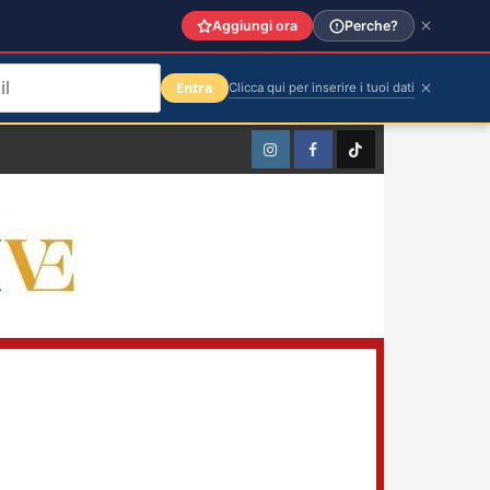
Aggiungi ora
Perche?
Entra
Clicca qui per inserire i tuoi dati
Instagram
Facebook
TikTok