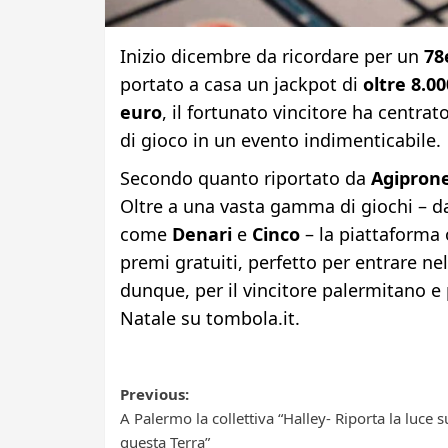
Inizio dicembre da ricordare per un
78
portato a casa un jackpot di
oltre 8.0
euro
, il fortunato vincitore ha centr
di gioco in un evento indimenticabile.
Secondo quanto riportato da
Agipron
Oltre a una vasta gamma di giochi – da
come
Denari
e
Cinco
– la piattaforma 
premi gratuiti, perfetto per entrare ne
dunque, per il vincitore palermitano e 
Natale su tombola.it.
Post
Previous:
A Palermo la collettiva “Halley- Riporta la luce s
navigation
questa Terra”