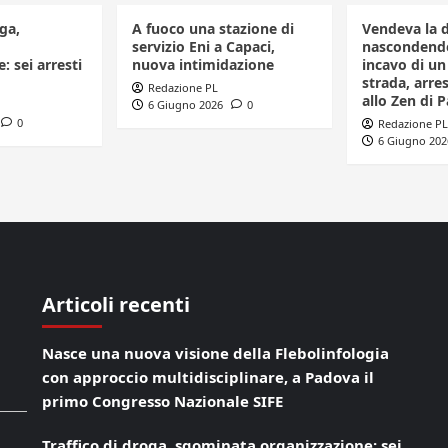
ga,
A fuoco una stazione di
Vendeva la 
servizio Eni a Capaci,
nascondendo
: sei arresti
nuova intimidazione
incavo di u
strada, arr
Redazione PL
allo Zen di 
6 Giugno 2026
0
0
Redazione PL
6 Giugno 202
Articoli recenti
Nasce una nuova visione della Flebolinfologia
con approccio multidisciplinare, a Padova il
primo Congresso Nazionale SIFE
Traffico di droga, sgominata organizzazione: sei