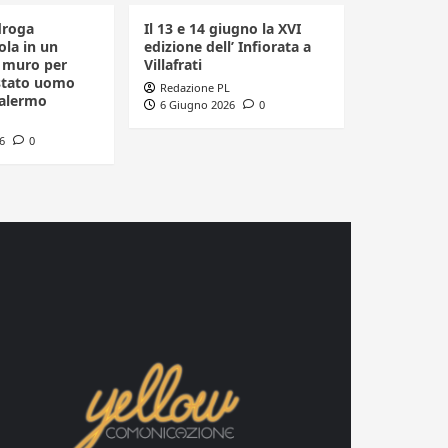
droga
Il 13 e 14 giugno la XVI
la in un
edizione dell’ Infiorata a
n muro per
Villafrati
estato uomo
Redazione PL
Palermo
6 Giugno 2026
0
6
0