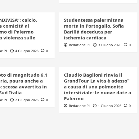
nDIVISA”: calcio,
Studentessa palermitana
e comicità al
morta in Portogallo, Sofia
mo di Palermo
Barillà deceduta per
a violenza sulle
ischemia cardiaca
Redazione PL
3 Giugno 2026
0
ne PL
4 Giugno 2026
0
to di magnitudo 6.1
Claudio Baglioni rinvia il
bria, paura anche a
GrandTour La vita è adesso”
 scossa avvertita in
a causa di una polmonite
 Sud Italia
interstiziale: le nuove date a
Palermo
ne PL
2 Giugno 2026
0
Redazione PL
1 Giugno 2026
0