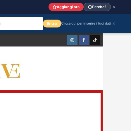
Aggiungi ora
Perche?
Entra
Clicca qui per inserire i tuoi dati
Instagram
Facebook
TikTok