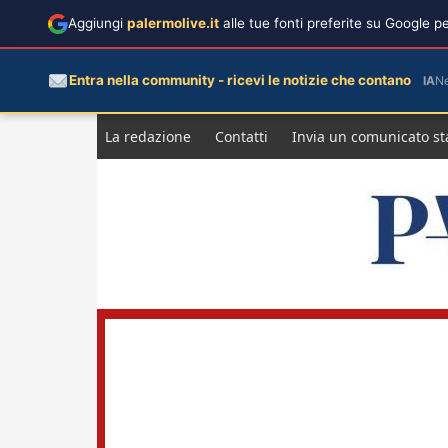
Aggiungi
palermolive.it
alle tue fonti preferite su Google 
Entra nella community - ricevi le notizie che contano
IA
N
Salta
La redazione
Contatti
Invia un comunicato s
al
contenuto