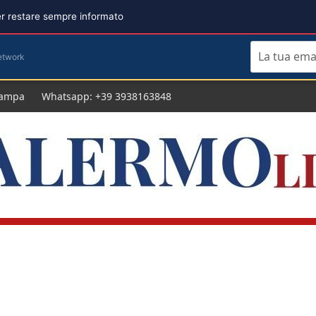
per restare sempre informato
etwork
tampa
Whatsapp: +39 3938163848