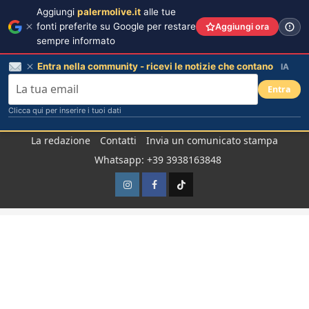
Aggiungi
palermolive.it
alle tue
fonti preferite su Google per restare
Aggiungi ora
sempre informato
Entra nella community - ricevi le notizie che contano
IA
Entra
Clicca qui per inserire i tuoi dati
Salta
La redazione
Contatti
Invia un comunicato stampa
al
Whatsapp: +39 3938163848
contenuto
Instagram
Facebook
TikTok