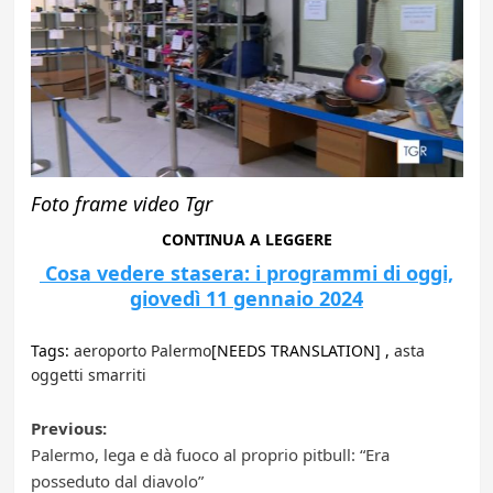
Foto frame video Tgr
CONTINUA A LEGGERE
Cosa vedere stasera: i programmi di oggi,
giovedì 11 gennaio 2024
Tags:
aeroporto Palermo
[NEEDS TRANSLATION] ,
asta
oggetti smarriti
Post
Previous:
Palermo, lega e dà fuoco al proprio pitbull: “Era
navigation
posseduto dal diavolo”