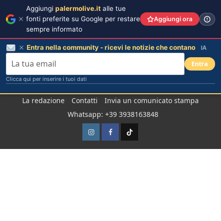
Aggiungi
palermolive.it
alle tue
fonti preferite su Google per restare
Aggiungi ora
sempre informato
Entra nella community - ricevi le notizie che contano
IA
Entra
Clicca qui per inserire i tuoi dati
Salta
La redazione
Contatti
Invia un comunicato stampa
al
Whatsapp: +39 3938163848
contenuto
Instagram
Facebook
TikTok