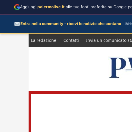
Aggiungi
palermolive.it
alle tue fonti preferite su Google 
Entra nella community - ricevi le notizie che contano
IA
N
Salta
La redazione
Contatti
Invia un comunicato s
al
contenuto