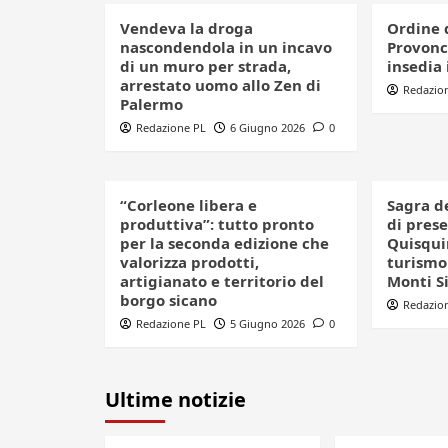
Vendeva la droga
Ordine 
nascondendola in un incavo
Provonci
di un muro per strada,
insedia 
arrestato uomo allo Zen di
Redazio
Palermo
Redazione PL
6 Giugno 2026
0
“Corleone libera e
Sagra d
produttiva”: tutto pronto
di pres
per la seconda edizione che
Quisquin
valorizza prodotti,
turismo 
artigianato e territorio del
Monti S
borgo sicano
Redazio
Redazione PL
5 Giugno 2026
0
Ultime notizie