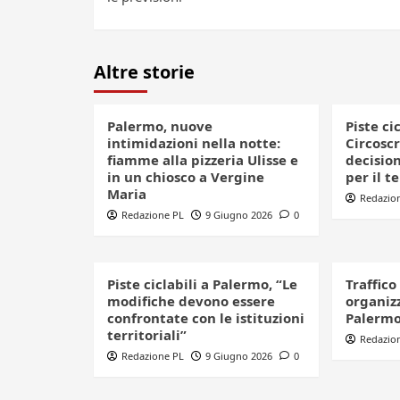
Altre storie
Palermo, nuove
Piste ci
intimidazioni nella notte:
Circoscr
fiamme alla pizzeria Ulisse e
decision
in un chiosco a Vergine
per il t
Maria
Redazio
Redazione PL
9 Giugno 2026
0
Piste ciclabili a Palermo, “Le
Traffico
modifiche devono essere
organizz
confrontate con le istituzioni
Palerm
territoriali”
Redazio
Redazione PL
9 Giugno 2026
0