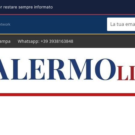
per restare sempre informato
etwork
tampa
Whatsapp: +39 3938163848