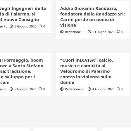
degli Ingegneri della
Addio Giovanni Randazzo,
a di Palermo, si
fondatore della Randazzo Srl:
il nuovo Consiglio
Carini perde un uomo di
visione
ne PL
5 Giugno 2026
0
Redazione PL
5 Giugno 2026
0
el Formaggio, boom
“Cuori inDIVISA”: calcio,
enze a Santo Stefano
musica e comicità al
a: tradizione,
Velodromo di Palermo
e sviluppo per i
contro la violenza sulle
icani
donne
ne PL
5 Giugno 2026
0
Redazione PL
4 Giugno 2026
0