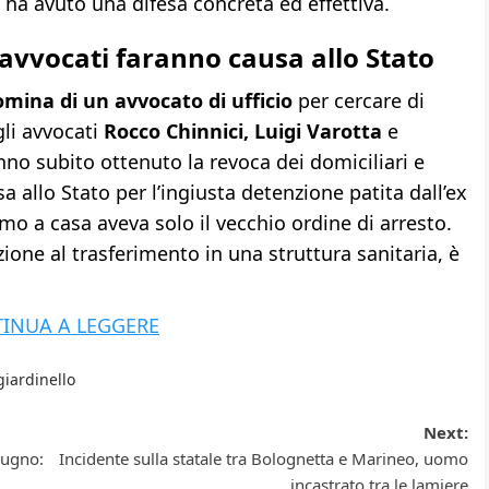
ha avuto una difesa concreta ed effettiva.
i avvocati faranno causa allo Stato
mina di un avvocato di ufficio
per cercare di
li avvocati
Rocco Chinnici, Luigi Varotta
e
nno subito ottenuto la revoca dei domiciliari e
allo Stato per l’ingiusta detenzione patita dall’ex
mo a casa aveva solo il vecchio ordine di arresto.
zione al trasferimento in una struttura sanitaria, è
INUA A LEGGERE
giardinello
Next:
giugno:
Incidente sulla statale tra Bolognetta e Marineo, uomo
incastrato tra le lamiere