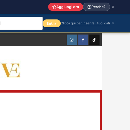
Aggiungi ora
Perche?
Entra
Clicca qui per inserire i tuoi dati
Instagram
Facebook
TikTok