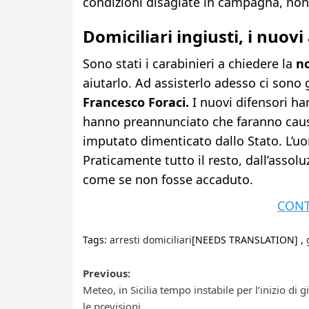
condizioni disagiate in campagna, non 
Domiciliari ingiusti, i nuov
Sono stati i carabinieri a chiedere la
no
aiutarlo. Ad assisterlo adesso ci sono g
Francesco Foraci.
I nuovi difensori ha
hanno preannunciato che faranno causa 
imputato dimenticato dallo Stato. L’uo
Praticamente tutto il resto, dall’assolu
come se non fosse accaduto.
CONT
Tags:
arresti domiciliari
[NEEDS TRANSLATION] ,
Post
Previous:
Meteo, in Sicilia tempo instabile per l’inizio di 
navigation
le previsioni