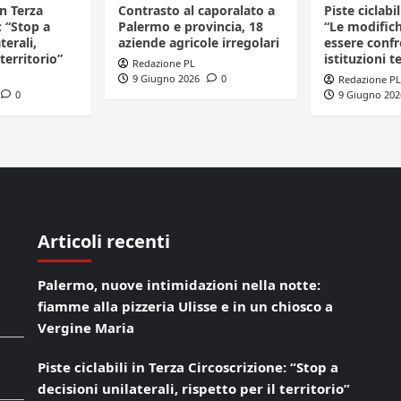
in Terza
Contrasto al caporalato a
Piste ciclabi
: “Stop a
Palermo e provincia, 18
“Le modific
terali,
aziende agricole irregolari
essere confr
 territorio”
istituzioni te
Redazione PL
9 Giugno 2026
0
Redazione PL
0
9 Giugno 202
Articoli recenti
Palermo, nuove intimidazioni nella notte:
fiamme alla pizzeria Ulisse e in un chiosco a
Vergine Maria
Piste ciclabili in Terza Circoscrizione: “Stop a
decisioni unilaterali, rispetto per il territorio”