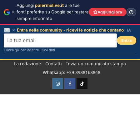
Aggiungi
palermolive.it
alle tue
fonti preferite su Google per restare
Aggiungi ora
sempre informato
Entra nella community - ricevi le notizie che contano
IA
Entra
Clicca qui per inserire i tuoi dati
Salta
La redazione
Contatti
Invia un comunicato stampa
al
Whatsapp: +39 3938163848
contenuto
Instagram
Facebook
TikTok