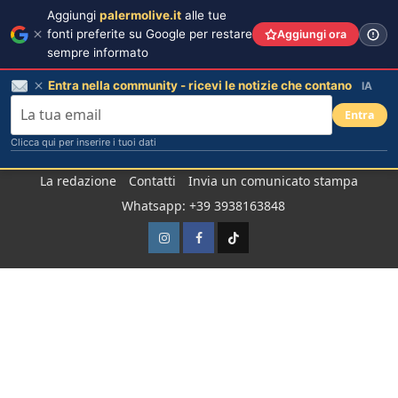
Aggiungi
palermolive.it
alle tue
fonti preferite su Google per restare
Aggiungi ora
sempre informato
Entra nella community - ricevi le notizie che contano
IA
Entra
Clicca qui per inserire i tuoi dati
Salta
La redazione
Contatti
Invia un comunicato stampa
al
Whatsapp: +39 3938163848
contenuto
Instagram
Facebook
TikTok