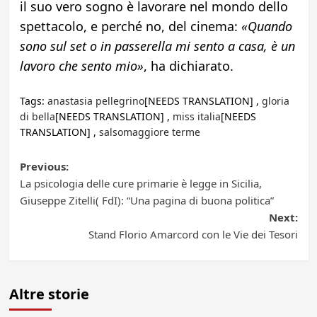
il suo vero sogno è lavorare nel mondo dello
spettacolo, e perché no, del cinema:
«Quando
sono sul set o in passerella mi sento a casa, è un
lavoro che sento mio»
, ha dichiarato.
Tags:
anastasia pellegrino
[NEEDS TRANSLATION] ,
gloria
di bella
[NEEDS TRANSLATION] ,
miss italia
[NEEDS
TRANSLATION] ,
salsomaggiore terme
Post
Previous:
La psicologia delle cure primarie è legge in Sicilia,
navigation
Giuseppe Zitelli( FdI): “Una pagina di buona politica”
Next:
Stand Florio Amarcord con le Vie dei Tesori
Altre storie