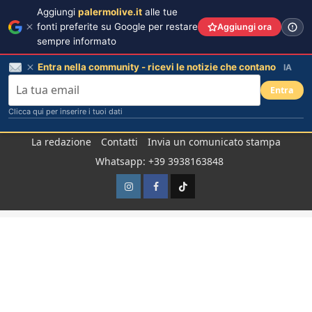
Aggiungi
palermolive.it
alle tue
fonti preferite su Google per restare
Aggiungi ora
sempre informato
Entra nella community - ricevi le notizie che contano
IA
Entra
Clicca qui per inserire i tuoi dati
Salta
La redazione
Contatti
Invia un comunicato stampa
al
Whatsapp: +39 3938163848
contenuto
Instagram
Facebook
TikTok