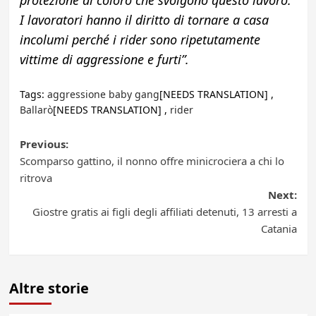
protezione di coloro che svolgono questo lavoro.
I lavoratori hanno il diritto di tornare a casa
incolumi perché i rider sono ripetutamente
vittime di aggressione e furti”.
Tags:
aggressione baby gang
[NEEDS TRANSLATION] ,
Ballarò
[NEEDS TRANSLATION] ,
rider
Post
Previous:
Scomparso gattino, il nonno offre minicrociera a chi lo
navigation
ritrova
Next:
Giostre gratis ai figli degli affiliati detenuti, 13 arresti a
Catania
Altre storie