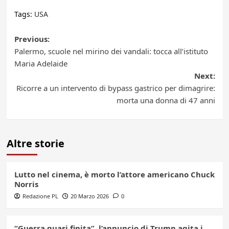
Tags:
USA
Post
Previous:
Palermo, scuole nel mirino dei vandali: tocca all’istituto
navigation
Maria Adelaide
Next:
Ricorre a un intervento di bypass gastrico per dimagrire:
morta una donna di 47 anni
Altre storie
Lutto nel cinema, è morto l’attore americano Chuck
Norris
Redazione PL
20 Marzo 2026
0
“Guerra quasi finita”, l’annuncio di Trump agita i