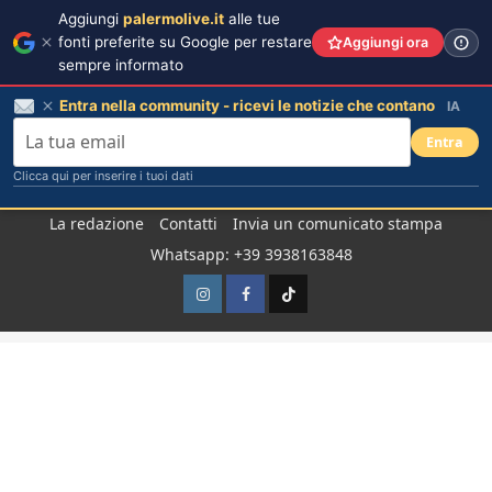
Aggiungi
palermolive.it
alle tue
fonti preferite su Google per restare
Aggiungi ora
sempre informato
Entra nella community - ricevi le notizie che contano
IA
Entra
Clicca qui per inserire i tuoi dati
Salta
La redazione
Contatti
Invia un comunicato stampa
al
Whatsapp: +39 3938163848
contenuto
Instagram
Facebook
TikTok