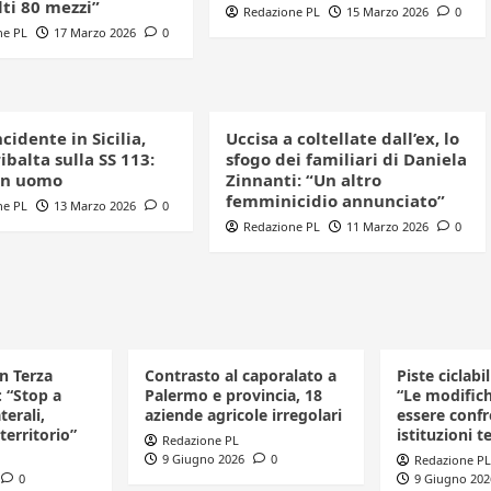
ti 80 mezzi”
Redazione PL
15 Marzo 2026
0
ne PL
17 Marzo 2026
0
cidente in Sicilia,
Uccisa a coltellate dall’ex, lo
ribalta sulla SS 113:
sfogo dei familiari di Daniela
un uomo
Zinnanti: “Un altro
femminicidio annunciato”
ne PL
13 Marzo 2026
0
Redazione PL
11 Marzo 2026
0
in Terza
Contrasto al caporalato a
Piste ciclabi
: “Stop a
Palermo e provincia, 18
“Le modific
terali,
aziende agricole irregolari
essere confr
 territorio”
istituzioni te
Redazione PL
9 Giugno 2026
0
Redazione PL
0
9 Giugno 202