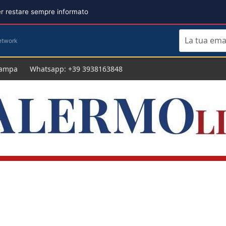
per restare sempre informato
etwork
tampa
Whatsapp: +39 3938163848