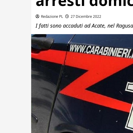
arresti domic
Redazione PL
27 Dicembre 2022
I fatti sono accaduti ad Acate, nel Ragus