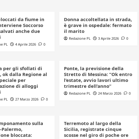
bloccati da fiume in
Donna accoltellata in strada,
interviene Soccorso
è grave in ospedale: fermato
salvati anche due
il marito
i
Redazione PL
3 Aprile 2026
0
ne PL
4 Aprile 2026
0
 per gli sfollati di
Ponte, la previsione della
 ok dalla Regione al
Stretto di Messina: “Ok entro
peciale per
l’estate, avvio lavori ultimo
azione di alloggi
trimestre dell’anno”
i
Redazione PL
24 Marzo 2026
0
ne PL
27 Marzo 2026
0
mponamento sulla
Terremoto al largo della
-Palermo,
Sicilia, registrate cinque
ione bloccata:
scosse nel giro di poche ore