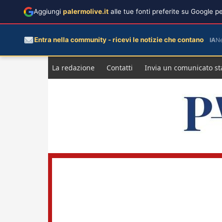
Aggiungi
palermolive.it
alle tue fonti preferite su Google 
Entra nella community - ricevi le notizie che contano
IA
N
Salta
La redazione
Contatti
Invia un comunicato s
al
contenuto