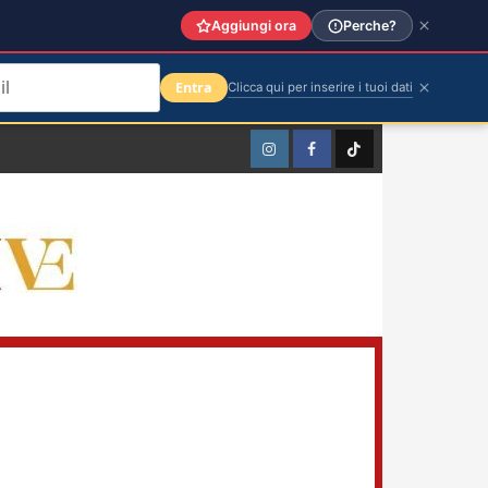
Aggiungi ora
Perche?
Entra
Clicca qui per inserire i tuoi dati
Instagram
Facebook
TikTok