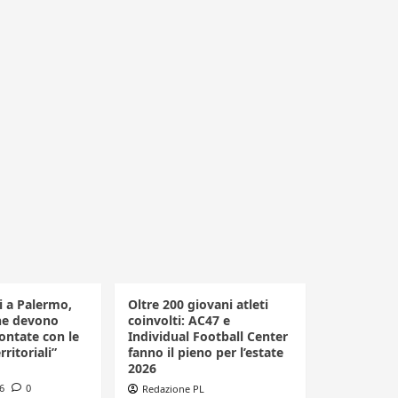
li a Palermo,
Oltre 200 giovani atleti
he devono
coinvolti: AC47 e
ontate con le
Individual Football Center
rritoriali”
fanno il pieno per l’estate
2026
6
0
Redazione PL