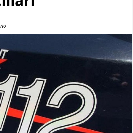
iliari
ano