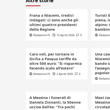
Altre storie
Frana a Niscemi, tredici
Turisti 
indagati: ci sono anche gli
piena, 
ultimi quattro presidenti
alpino: 
della Regione
bambin
Redazione PL
15 Aprile 2026
0
Redazio
Caro voli, per tornare in
Una casa
Sicilia a Pasqua tariffe da
Niscemi,
oltre 500 euro: “Si risparmia
bando s
facendo scalo all’estero”
l’assegn
popolar
Redazione PL
2 Aprile 2026
0
Redazio
A Messina i funerali di
Maxi ta
Daniela Zinnanti, la 50enne
Messina
uccisa dall’ex: “Tra pochi
circolaz