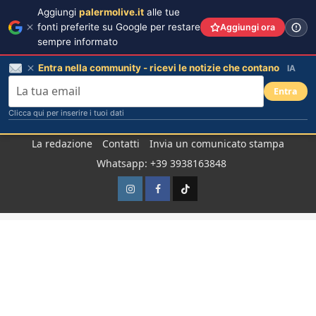
Aggiungi
palermolive.it
alle tue
fonti preferite su Google per restare
Aggiungi ora
sempre informato
Entra nella community - ricevi le notizie che contano
IA
Entra
Clicca qui per inserire i tuoi dati
Salta
La redazione
Contatti
Invia un comunicato stampa
al
Whatsapp: +39 3938163848
contenuto
Instagram
Facebook
TikTok