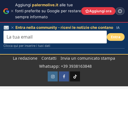
Aggiungi
palermolive.it
alle tue
fonti preferite su Google per restare
Aggiungi ora
sempre informato
Entra nella community - ricevi le notizie che contano
IA
Entra
Clicca qui per inserire i tuoi dati
Salta
La redazione
Contatti
Invia un comunicato stampa
al
Whatsapp: +39 3938163848
contenuto
Instagram
Facebook
TikTok