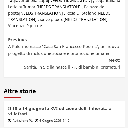
Tags:
Antonella Lupo
[NEEDS TRANSLATION] ,
Lega Italiana
Lotta ai Tumori
[NEEDS TRANSLATION] ,
Palazzo del
poeta
[NEEDS TRANSLATION] ,
Rosa Di Stefano
[NEEDS
TRANSLATION] ,
salvo piparo
[NEEDS TRANSLATION] ,
Vincenzo Pipitone
Post
Previous:
A Palermo nasce “Casa San Francesco Rooms”, un nuovo
navigation
progetto di inclusione sociale e promozione umana
Next:
Sanità, in Sicilia nasce il 7% di bambini prematuri
Altre storie
Il 13 e 14 giugno la XVI edizione dell’ Infiorata a
Villafrati
Redazione PL
6 Giugno 2026
0