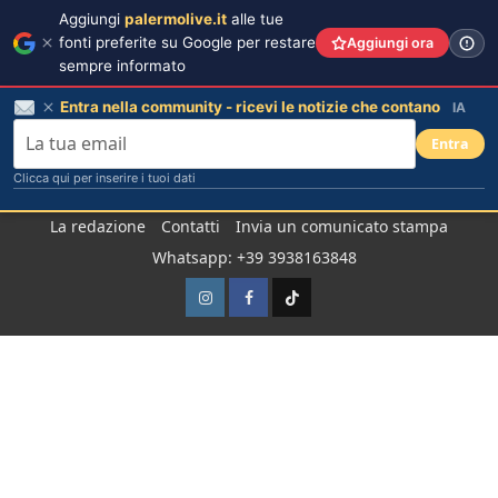
Aggiungi
palermolive.it
alle tue
fonti preferite su Google per restare
Aggiungi ora
sempre informato
Entra nella community - ricevi le notizie che contano
IA
Entra
Clicca qui per inserire i tuoi dati
Salta
La redazione
Contatti
Invia un comunicato stampa
al
Whatsapp: +39 3938163848
contenuto
Instagram
Facebook
TikTok