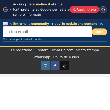
Aggiungi
palermolive.it
alle tue
fonti preferite su Google per restare
Aggiungi ora
sempre informato
Entra nella community - ricevi le notizie che contano
IA
Entra
Clicca qui per inserire i tuoi dati
Salta
La redazione
Contatti
Invia un comunicato stampa
al
Whatsapp: +39 3938163848
contenuto
Instagram
Facebook
TikTok