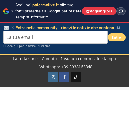
Aggiungi
palermolive.it
alle tue
fonti preferite su Google per restare
Aggiungi ora
sempre informato
Entra nella community - ricevi le notizie che contano
IA
Entra
Clicca qui per inserire i tuoi dati
Salta
La redazione
Contatti
Invia un comunicato stampa
al
Whatsapp: +39 3938163848
contenuto
Instagram
Facebook
TikTok