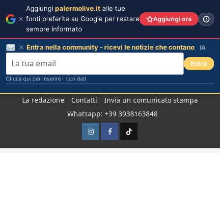
Aggiungi
palermolive.it
alle tue
fonti preferite su Google per restare
Aggiungi ora
sempre informato
Entra nella community - ricevi le notizie che contano
IA
Entra
Clicca qui per inserire i tuoi dati
Salta
La redazione
Contatti
Invia un comunicato stampa
al
Whatsapp: +39 3938163848
contenuto
Instagram
Facebook
TikTok