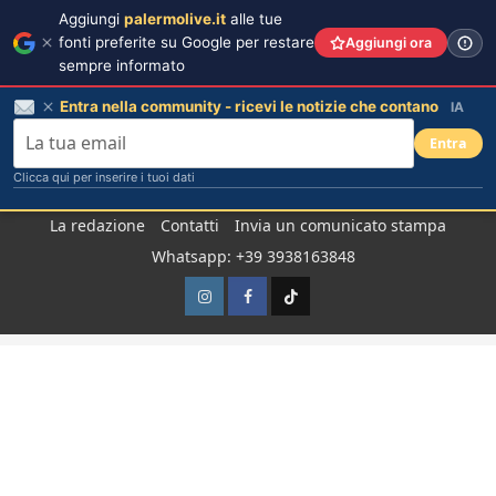
Aggiungi
palermolive.it
alle tue
fonti preferite su Google per restare
Aggiungi ora
sempre informato
Entra nella community - ricevi le notizie che contano
IA
Entra
Clicca qui per inserire i tuoi dati
Salta
La redazione
Contatti
Invia un comunicato stampa
al
Whatsapp: +39 3938163848
contenuto
Instagram
Facebook
TikTok