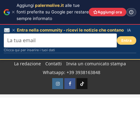
Aggiungi
palermolive.it
alle tue
fonti preferite su Google per restare
Aggiungi ora
sempre informato
Entra nella community - ricevi le notizie che contano
IA
Entra
Clicca qui per inserire i tuoi dati
Salta
La redazione
Contatti
Invia un comunicato stampa
al
Whatsapp: +39 3938163848
contenuto
Instagram
Facebook
TikTok