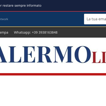
per restare sempre informato
etwork
tampa
Whatsapp: +39 3938163848