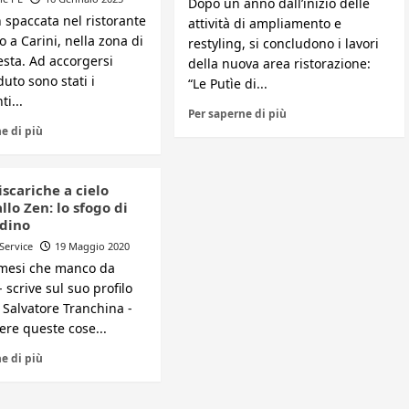
Dopo un anno dall’inizio delle
 spaccata nel ristorante
attività di ampliamento e
 a Carini, nella zona di
restyling, si concludono i lavori
esta. Ad accorgersi
della nuova area ristorazione:
duto sono stati i
“Le Putìe di...
i...
Per saperne di più
e di più
iscariche a cielo
llo Zen: lo sfogo di
adino
 Service
19 Maggio 2020
mesi che manco da
 scrive sul suo profilo
 Salvatore Tranchina -
ere queste cose...
e di più