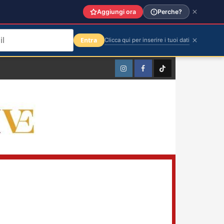
Aggiungi ora
Perche?
Entra
Clicca qui per inserire i tuoi dati
Instagram
Facebook
TikTok