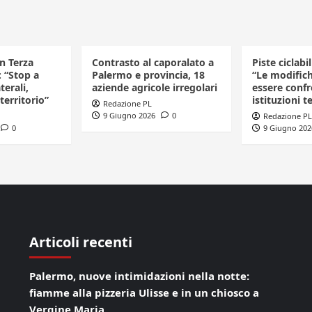
in Terza
Contrasto al caporalato a
Piste ciclabi
: “Stop a
Palermo e provincia, 18
“Le modific
terali,
aziende agricole irregolari
essere confr
 territorio”
istituzioni te
Redazione PL
9 Giugno 2026
0
Redazione PL
0
9 Giugno 202
Articoli recenti
Palermo, nuove intimidazioni nella notte:
fiamme alla pizzeria Ulisse e in un chiosco a
Vergine Maria