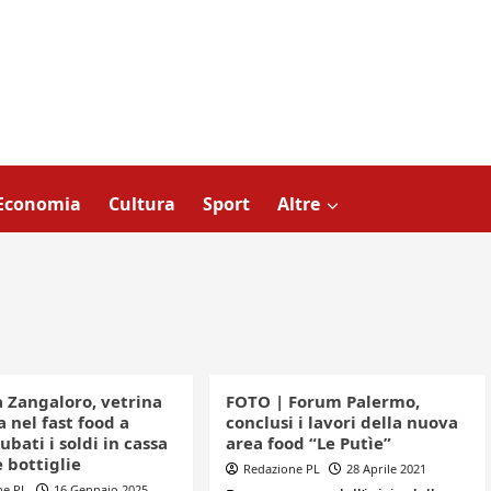
Economia
Cultura
Sport
Altre
a Zangaloro, vetrina
FOTO | Forum Palermo,
 nel fast food a
conclusi i lavori della nuova
rubati i soldi in cassa
area food “Le Putìe”
 bottiglie
Redazione PL
28 Aprile 2021
ne PL
16 Gennaio 2025