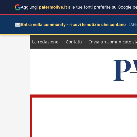
Aggiungi
palermolive.it
alle tue fonti preferite su Google 
Entra nella community - ricevi le notizie che contano
IA
N
Salta
La redazione
Contatti
Invia un comunicato s
al
contenuto