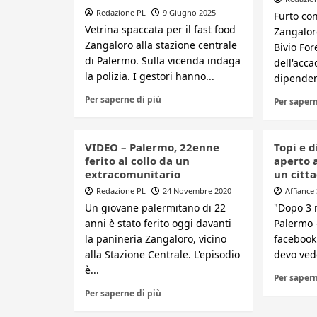
Redazione PL
9 Giugno 2025
Furto con
Vetrina spaccata per il fast food
Zangaloro
Zangaloro alla stazione centrale
Bivio For
di Palermo. Sulla vicenda indaga
dell'acca
la polizia. I gestori hanno...
dipendent
Per saperne di più
Per sapern
VIDEO – Palermo, 22enne
Topi e d
ferito al collo da un
aperto a
extracomunitario
un citt
Redazione PL
24 Novembre 2020
Affiance
Un giovane palermitano di 22
"Dopo 3 
anni è stato ferito oggi davanti
Palermo -
la panineria Zangaloro, vicino
facebook
alla Stazione Centrale. L'episodio
devo ved
è...
Per sapern
Per saperne di più