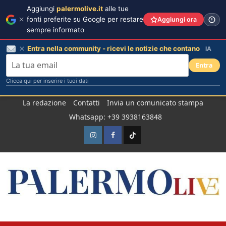
Aggiungi
palermolive.it
alle tue
fonti preferite su Google per restare
Aggiungi ora
sempre informato
Entra nella community - ricevi le notizie che contano
IA
Entra
Clicca qui per inserire i tuoi dati
Salta
La redazione
Contatti
Invia un comunicato stampa
al
Whatsapp: +39 3938163848
contenuto
Instagram
Facebook
TikTok