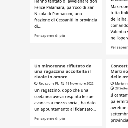
Hanno tentato di avvelenare don
Maxi-ope
Felice Palamara, parroco di San
tutta Ita
Nicola di Pannaconi, una
dell'alba
frazione di Cessaniti in provincia
comando 
di...
Valentia
Per saperne di più
nell'oper
Per sapern
Un minorenne rifiutato da
Concert
una ragazzina accoltella il
Martino
rivale in amore
delle as
Redazione PL
18 Novembre 2022
Mariann
28 Sett
Un ragazzino, dopo che una
Il canta
coetanea aveva respinto le sue
palermit
avances a mezzo social, ha dato
avrebbe d
un appuntamento al fidanzato...
settembr
Per saperne di più
provincia