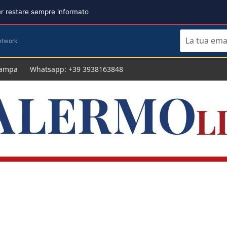
per restare sempre informato
etwork
tampa
Whatsapp: +39 3938163848