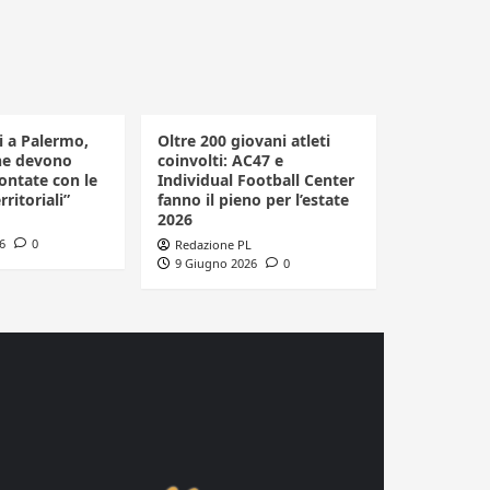
li a Palermo,
Oltre 200 giovani atleti
he devono
coinvolti: AC47 e
ontate con le
Individual Football Center
rritoriali”
fanno il pieno per l’estate
2026
6
0
Redazione PL
9 Giugno 2026
0