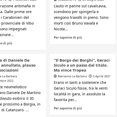
razione antimafia in
L'auto in panne sul cavalcavia,
lia. Dalle prime ore
scendono per spingerla e
, i Carabinieri del
vengono travolti in pieno. Sono
provinciale di Vibo
morti così Bruno Vavalà e
 sono impegnati
Nicola...
azione...
Per saperne di più
e di più
o di Daniele De
“Il Borgo dei Borghi”, Geraci
 annullato, plauso
Siculo a un passo dal titolo.
sociazioni
Ma vince Tropea
a La Barbera
Marianna La Barbera
5 Aprile 2021
embre 2022
Erano in tanti a sostenere che
nte neomelodico
Geraci Siculo fosse, tra le venti
ano Daniele De Martino
località in gara, in assoluto la
ovuto esibirsi il 30
favorita per...
e prossimo a Borgia, in
Per saperne di più
 di Catanzaro. ...