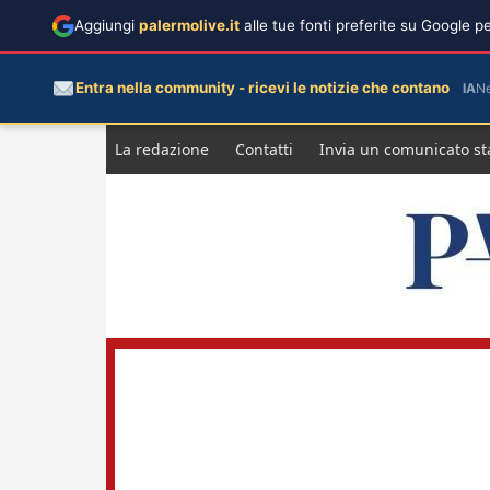
Aggiungi
palermolive.it
alle tue fonti preferite su Google 
Entra nella community - ricevi le notizie che contano
IA
N
Salta
La redazione
Contatti
Invia un comunicato s
al
contenuto