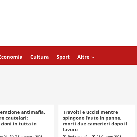
Economia
Cultura
Sport
Altre
erazione antimafia,
Travolti e uccisi mentre
e cautelari:
spingono l’auto in panne,
zioni in tutta in
morti due camerieri dopo il
lavoro
ne PL
7 Settembre 2023
Redazione PL
25 Giugno 2023