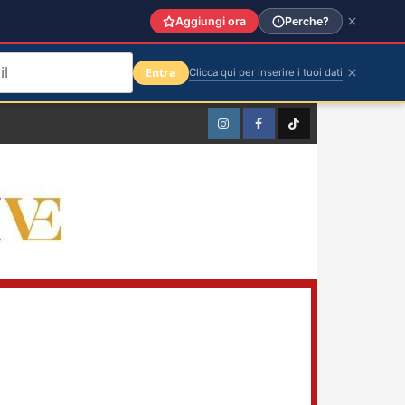
Aggiungi ora
Perche?
Entra
Clicca qui per inserire i tuoi dati
Instagram
Facebook
TikTok