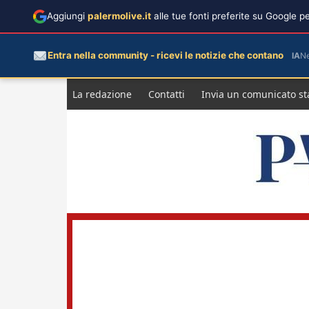
Aggiungi
palermolive.it
alle tue fonti preferite su Google 
Entra nella community - ricevi le notizie che contano
IA
N
Salta
La redazione
Contatti
Invia un comunicato s
al
contenuto