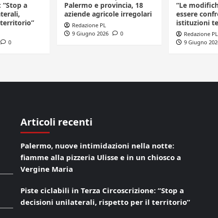
: “Stop a
Palermo e provincia, 18
“Le modific
terali,
aziende agricole irregolari
essere confr
 territorio”
istituzioni te
Redazione PL
9 Giugno 2026
0
Redazione PL
0
9 Giugno 202
Articoli recenti
Palermo, nuove intimidazioni nella notte:
fiamme alla pizzeria Ulisse e in un chiosco a
Vergine Maria
Piste ciclabili in Terza Circoscrizione: “Stop a
decisioni unilaterali, rispetto per il territorio”