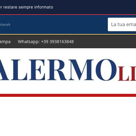
per restare sempre informato
etwork
tampa
Whatsapp: +39 3938163848