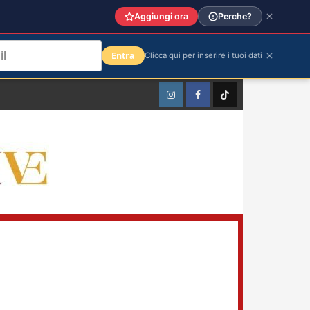
Aggiungi ora
Perche?
Entra
Clicca qui per inserire i tuoi dati
Instagram
Facebook
TikTok