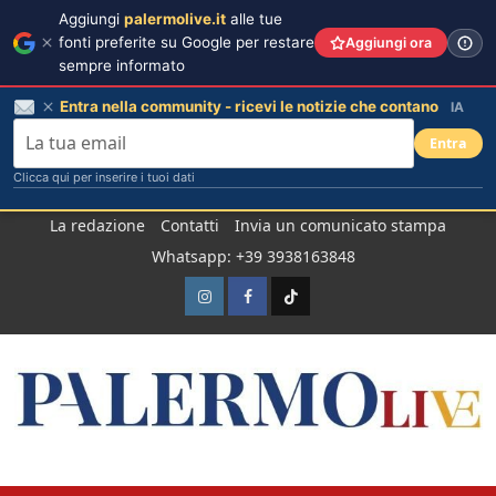
Aggiungi
palermolive.it
alle tue
fonti preferite su Google per restare
Aggiungi ora
sempre informato
Entra nella community - ricevi le notizie che contano
IA
Entra
Clicca qui per inserire i tuoi dati
Salta
La redazione
Contatti
Invia un comunicato stampa
al
Whatsapp: +39 3938163848
contenuto
Instagram
Facebook
TikTok