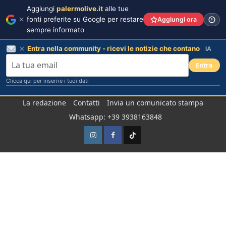
Aggiungi
palermolive.it
alle tue
fonti preferite su Google per restare
Aggiungi ora
sempre informato
Entra nella community - ricevi le notizie che contano
IA
Entra
Clicca qui per inserire i tuoi dati
Salta
La redazione
Contatti
Invia un comunicato stampa
al
Whatsapp: +39 3938163848
contenuto
Instagram
Facebook
TikTok