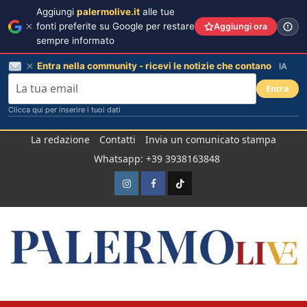
Aggiungi
palermolive.it
alle tue
fonti preferite su Google per restare
Aggiungi ora
sempre informato
Entra nella community - ricevi le notizie che contano
IA
Entra
Clicca qui per inserire i tuoi dati
Salta
La redazione
Contatti
Invia un comunicato stampa
al
Whatsapp: +39 3938163848
contenuto
Instagram
Facebook
TikTok