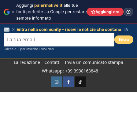
Aggiungi
palermolive.it
alle tue
fonti preferite su Google per restare
Aggiungi ora
sempre informato
Entra nella community - ricevi le notizie che contano
IA
Entra
Clicca qui per inserire i tuoi dati
Salta
La redazione
Contatti
Invia un comunicato stampa
al
Whatsapp: +39 3938163848
contenuto
Instagram
Facebook
TikTok