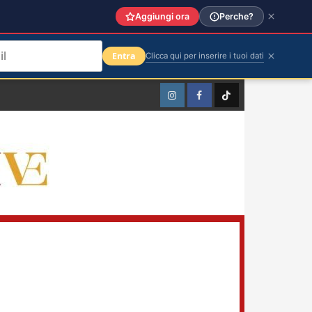
Aggiungi ora
Perche?
Entra
Clicca qui per inserire i tuoi dati
Instagram
Facebook
TikTok