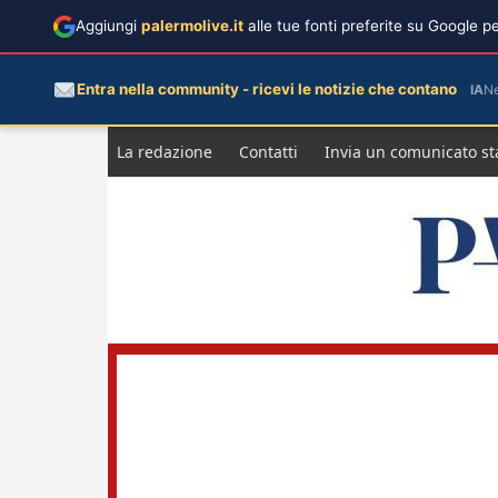
Aggiungi
palermolive.it
alle tue fonti preferite su Google 
Entra nella community - ricevi le notizie che contano
IA
N
Salta
La redazione
Contatti
Invia un comunicato s
al
contenuto