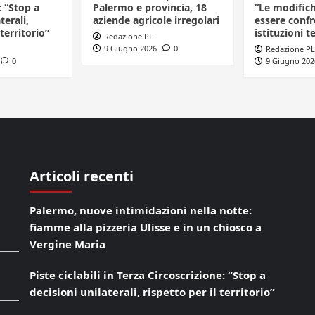
: “Stop a
Palermo e provincia, 18
“Le modific
terali,
aziende agricole irregolari
essere confr
 territorio”
istituzioni te
Redazione PL
9 Giugno 2026
0
Redazione PL
0
9 Giugno 202
Articoli recenti
Palermo, nuove intimidazioni nella notte:
fiamme alla pizzeria Ulisse e in un chiosco a
Vergine Maria
Piste ciclabili in Terza Circoscrizione: “Stop a
decisioni unilaterali, rispetto per il territorio”