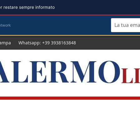
per restare sempre informato
etwork
tampa
Whatsapp: +39 3938163848