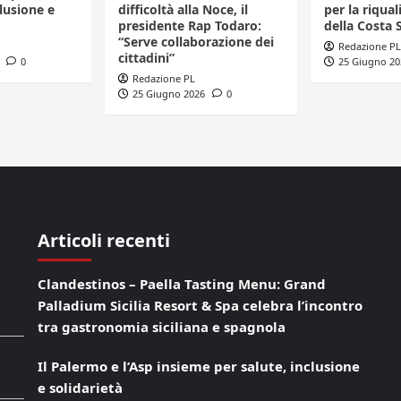
clusione e
difficoltà alla Noce, il
per la riqual
presidente Rap Todaro:
della Costa 
“Serve collaborazione dei
Redazione PL
cittadini”
0
25 Giugno 20
Redazione PL
25 Giugno 2026
0
Articoli recenti
Clandestinos – Paella Tasting Menu: Grand
Palladium Sicilia Resort & Spa celebra l’incontro
tra gastronomia siciliana e spagnola
Il Palermo e l’Asp insieme per salute, inclusione
e solidarietà