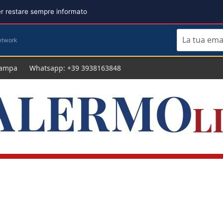
per restare sempre informato
etwork
tampa
Whatsapp: +39 3938163848