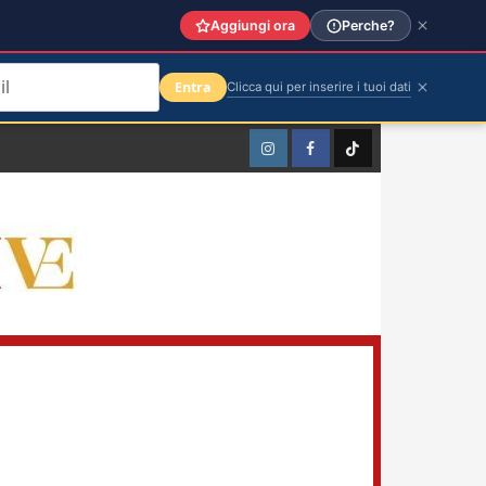
Aggiungi ora
Perche?
Entra
Clicca qui per inserire i tuoi dati
Instagram
Facebook
TikTok