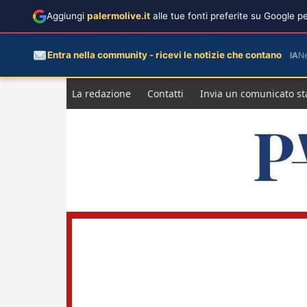
Aggiungi
palermolive.it
alle tue fonti preferite su Google 
Entra nella community - ricevi le notizie che contano
IA
N
Salta
La redazione
Contatti
Invia un comunicato s
al
contenuto