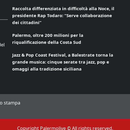
Raccolta differenziata in difficoltà alla Noce, il
presidente Rap Todaro: “Serve collaborazione
dei cittadini”
Palermo, oltre 200 milioni per la
riqualificazione della Costa Sud
del
Jazz & Pop Coast Festival, a Balestrate torna la
grande musica: cinque serate tra jazz, pop e
omaggi alla tradizione siciliana
to stampa
Copyright Palermolive © All rights reserved.