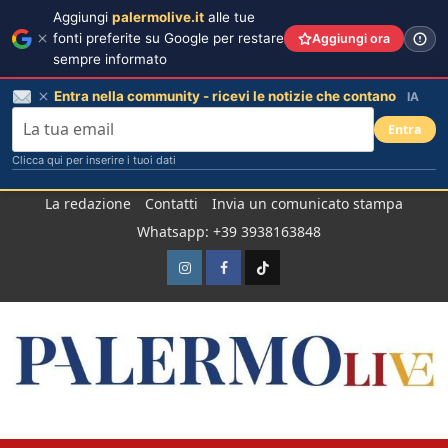
Aggiungi
palermolive.it
alle tue
fonti preferite su Google per restare
Aggiungi ora
sempre informato
Entra nella community - ricevi le notizie che contano
IA
Entra
Clicca qui per inserire i tuoi dati
Salta
La redazione
Contatti
Invia un comunicato stampa
al
Whatsapp: +39 3938163848
contenuto
Instagram
Facebook
TikTok