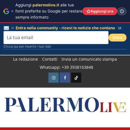
Aggiungi
palermolive.it
alle tue
fonti preferite su Google per restare
Aggiungi ora
sempre informato
Entra nella community - ricevi le notizie che contano
IA
Entra
Clicca qui per inserire i tuoi dati
Salta
La redazione
Contatti
Invia un comunicato stampa
al
Whatsapp: +39 3938163848
contenuto
Instagram
Facebook
TikTok