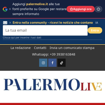
Aggiungi
palermolive.it
alle tue
fonti preferite su Google per restare
Aggiungi ora
sempre informato
Entra nella community - ricevi le notizie che contano
IA
Entra
Clicca qui per inserire i tuoi dati
Salta
La redazione
Contatti
Invia un comunicato stampa
al
Whatsapp: +39 3938163848
contenuto
Instagram
Facebook
TikTok