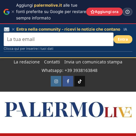
Aggiungi
palermolive.it
alle tue
fonti preferite su Google per restare
Aggiungi ora
sempre informato
Entra nella community - ricevi le notizie che contano
IA
Entra
Clicca qui per inserire i tuoi dati
Salta
La redazione
Contatti
Invia un comunicato stampa
al
Whatsapp: +39 3938163848
contenuto
Instagram
Facebook
TikTok