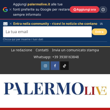
Aggiungi
palermolive.it
alle tue
fonti preferite su Google per restare
Aggiungi ora
sempre informato
Entra nella community - ricevi le notizie che contano
IA
Entra
Clicca qui per inserire i tuoi dati
Salta
La redazione
Contatti
Invia un comunicato stampa
al
Whatsapp: +39 3938163848
contenuto
Instagram
Facebook
TikTok