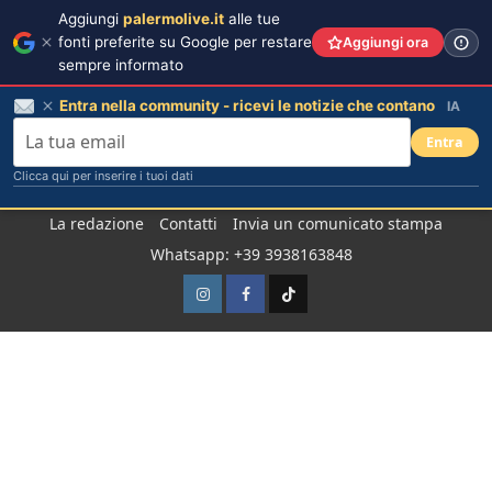
Aggiungi
palermolive.it
alle tue
fonti preferite su Google per restare
Aggiungi ora
sempre informato
Entra nella community - ricevi le notizie che contano
IA
Entra
Clicca qui per inserire i tuoi dati
Salta
La redazione
Contatti
Invia un comunicato stampa
al
Whatsapp: +39 3938163848
contenuto
Instagram
Facebook
TikTok